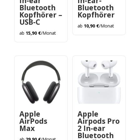
In-ear
In-Ear-
Bluetooth
Bluetooth
Kopfhörer –
Kopfhörer
USB-C
ab
10,90
€
/Monat
ab
15,90
€
/Monat
Apple
Apple
AirPods
Airpods Pro
Max
2 In-ear
Bluetooth
ab
29,90
€
/Monat