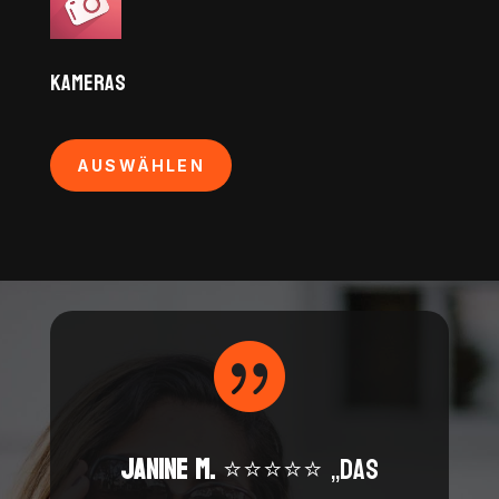
Kameras
AUSWÄHLEN

Janine M.
⭐⭐⭐⭐⭐ „Das