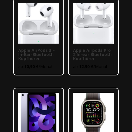
Apple AirPods 3 –
Apple Airpods Pro
In-Ear-Bluetooth
2 In-ear Bluetooth
Kopfhörer
Kopfhörer
ab
10,90
€
/Monat
ab
12,90
€
/Monat