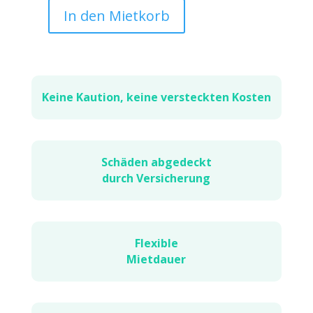
In den Mietkorb
Apple
Watch
Series
8
-
Keine Kaution, keine versteckten Kosten
GPS
-
45mm
-
Schäden abgedeckt
Aluminium
durch Versicherung
Menge
Flexible
Mietdauer