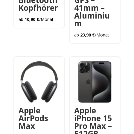
Bluetooth
GPS –
Kopfhörer
41mm –
Aluminiu
ab
10,90
€
/Monat
m
ab
23,90
€
/Monat
Apple
Apple
AirPods
iPhone 15
Max
Pro Max –
512GB –